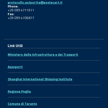
protocollo.autportta@postecert.it
Phone:
+39 099 4711611
Fax:
+39 099 4706877
Link Utili
Ministero delle Infrastrutture e dei Trasporti
Assoporti
Shanghai International Shipping Institute
Regione Puglia
Comune di Taranto