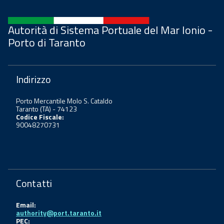
Autorità di Sistema Portuale del Mar Ionio -
Porto di Taranto
Indirizzo
Porto Mercantile Molo S. Cataldo
Taranto (TA) - 74123
Codice Fiscale:
90048270731
Contatti
Email:
authority@port.taranto.it
PEC: