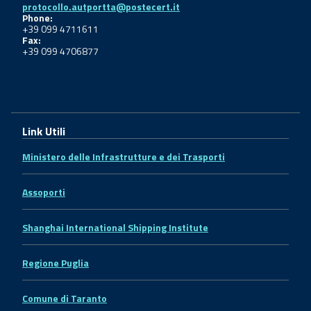
protocollo.autportta@postecert.it
Phone:
+39 099 4711611
Fax:
+39 099 4706877
Link Utili
Ministero delle Infrastrutture e dei Trasporti
Assoporti
Shanghai International Shipping Institute
Regione Puglia
Comune di Taranto