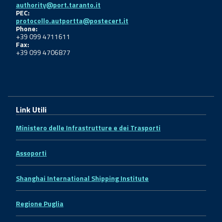
authority@port.taranto.it
PEC:
protocollo.autportta@postecert.it
Phone:
+39 099 4711611
Fax:
+39 099 4706877
Link Utili
Ministero delle Infrastrutture e dei Trasporti
Assoporti
Shanghai International Shipping Institute
Regione Puglia