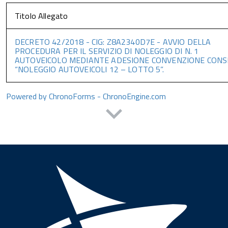
Titolo Allegato
DECRETO 42/2018 - CIG: Z8A2340D7E - AVVIO DELLA
PROCEDURA PER IL SERVIZIO DI NOLEGGIO DI N. 1
AUTOVEICOLO MEDIANTE ADESIONE CONVENZIONE CONS
“NOLEGGIO AUTOVEICOLI 12 – LOTTO 5”.
Powered by ChronoForms - ChronoEngine.com