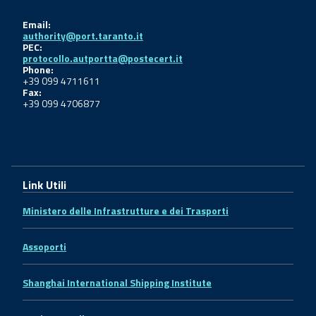
Email:
authority@port.taranto.it
PEC:
protocollo.autportta@postecert.it
Phone:
+39 099 4711611
Fax:
+39 099 4706877
Link Utili
Ministero delle Infrastrutture e dei Trasporti
Assoporti
Shanghai International Shipping Institute