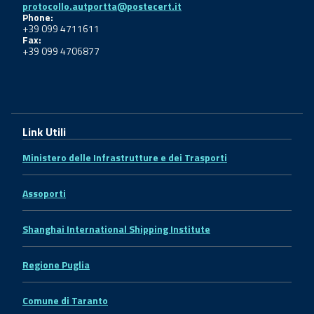
protocollo.autportta@postecert.it
Phone:
+39 099 4711611
Fax:
+39 099 4706877
Link Utili
Ministero delle Infrastrutture e dei Trasporti
Assoporti
Shanghai International Shipping Institute
Regione Puglia
Comune di Taranto