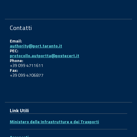
Contatti
Email:
authority@port.taranto.it
PEC:
protocollo.autportta@postecert.it
Phone:
+39 099 4711611
Fax:
+39 099 4706877
Link Utili
Ministero delle Infrastrutture e dei Trasporti