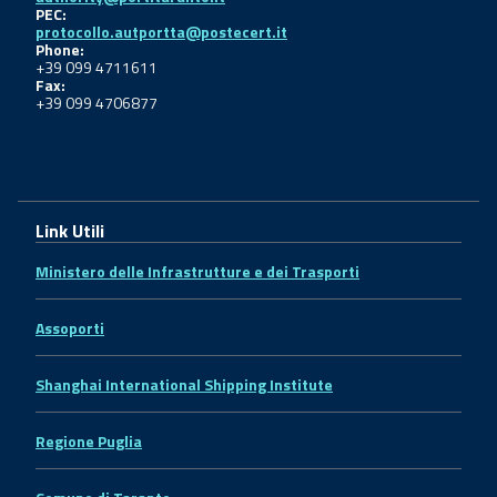
PEC:
protocollo.autportta@postecert.it
Phone:
+39 099 4711611
Fax:
+39 099 4706877
Link Utili
Ministero delle Infrastrutture e dei Trasporti
Assoporti
Shanghai International Shipping Institute
Regione Puglia