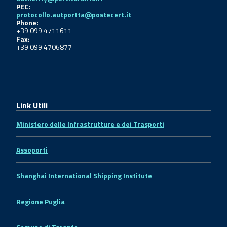
PEC:
protocollo.autportta@postecert.it
Phone:
+39 099 4711611
Fax:
+39 099 4706877
Link Utili
Ministero delle Infrastrutture e dei Trasporti
Assoporti
Shanghai International Shipping Institute
Regione Puglia