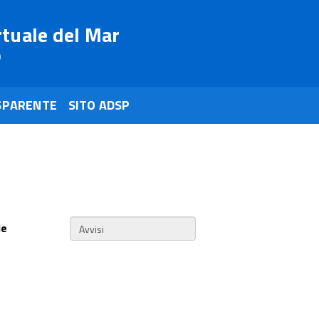
rtuale del Mar
o
SPARENTE
SITO ADSP
ie