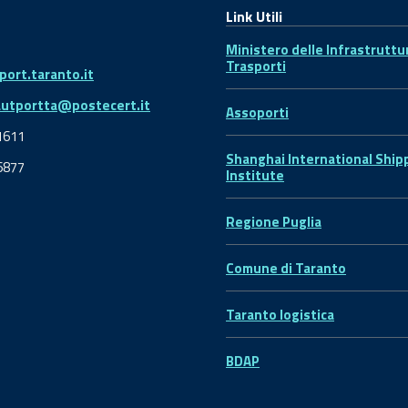
Link Utili
Ministero delle Infrastruttu
Trasporti
ort.taranto.it
autportta@postecert.it
Assoporti
1611
Shanghai International Ship
6877
Institute
Regione Puglia
Comune di Taranto
Taranto logistica
BDAP