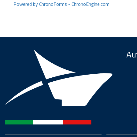
Powered by ChronoForms - ChronoEngine.com
Aut