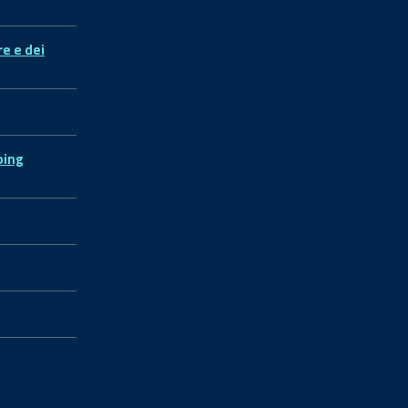
re e dei
ping