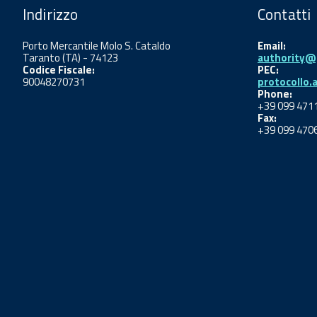
Indirizzo
Contatti
Porto Mercantile Molo S. Cataldo
Email:
Taranto (TA) - 74123
authority@p
Codice Fiscale:
PEC:
90048270731
protocollo.
Phone:
+39 099 471
Fax:
+39 099 470