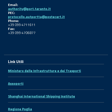
Email:
authority@port.taranto.it
PEC:
protocollo.autportta@postecert.it
Phone:
+39 099 4711611
Fax:
+39 099 4706877
Link Utili
Ministero delle Infrastrutture e dei Trasporti
Assoporti
Shanghai International Shipping Institute
Regione Puglia