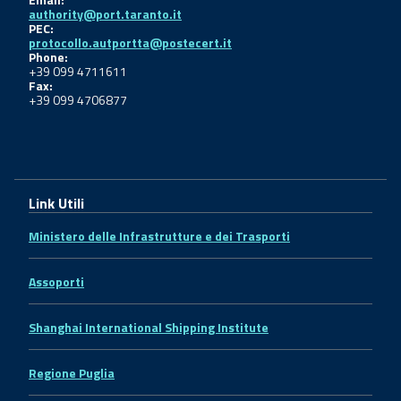
authority@port.taranto.it
PEC:
protocollo.autportta@postecert.it
Phone:
+39 099 4711611
Fax:
+39 099 4706877
Link Utili
Ministero delle Infrastrutture e dei Trasporti
Assoporti
Shanghai International Shipping Institute
Regione Puglia