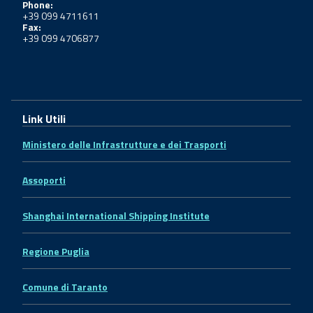
Phone:
+39 099 4711611
Fax:
+39 099 4706877
Link Utili
Ministero delle Infrastrutture e dei Trasporti
Assoporti
Shanghai International Shipping Institute
Regione Puglia
Comune di Taranto