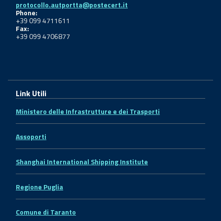
protocollo.autportta@postecert.it
Phone:
+39 099 4711611
Fax:
+39 099 4706877
Link Utili
Ministero delle Infrastrutture e dei Trasporti
Assoporti
Shanghai International Shipping Institute
Regione Puglia
Comune di Taranto