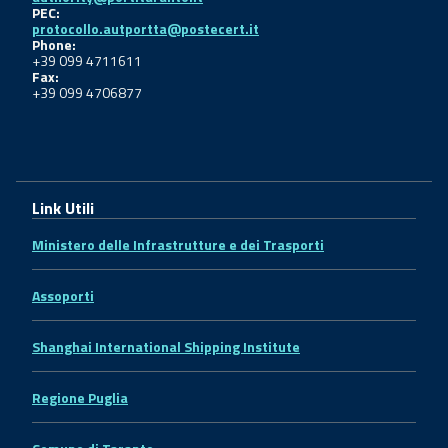
PEC:
protocollo.autportta@postecert.it
Phone:
+39 099 4711611
Fax:
+39 099 4706877
Link Utili
Ministero delle Infrastrutture e dei Trasporti
Assoporti
Shanghai International Shipping Institute
Regione Puglia