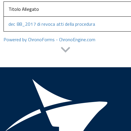
Titolo Allegato
dec 88_2017 di revoca atti della procedura
Powered by ChronoForms - ChronoEngine.com