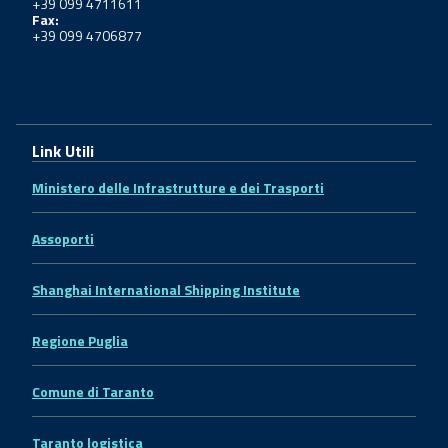
+39 099 4711611
Fax:
+39 099 4706877
Link Utili
Ministero delle Infrastrutture e dei Trasporti
Assoporti
Shanghai International Shipping Institute
Regione Puglia
Comune di Taranto
Taranto logistica