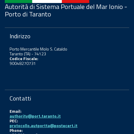
Autorità di Sistema Portuale del Mar Ionio -
Porto di Taranto
Indirizzo
Porto Mercantile Molo S. Cataldo
Taranto (TA) - 74123
Codice Fiscale:
90048270731
Contatti
Email:
authority@port.taranto.it
PEC:
protocollo.autportta@postecert.it
Phone: