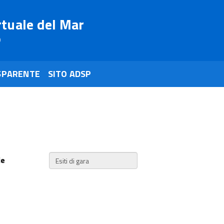
rtuale del Mar
o
SPARENTE
SITO ADSP
ie