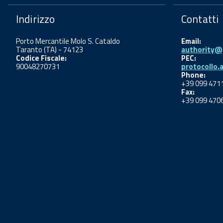
Indirizzo
Contatti
Porto Mercantile Molo S. Cataldo
Email:
Taranto (TA) - 74123
authority@p
Codice Fiscale:
PEC:
90048270731
protocollo.
Phone:
+39 099 471
Fax:
+39 099 470