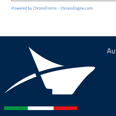
Powered by ChronoForms - ChronoEngine.com
Aut