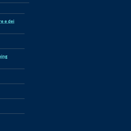
re e dei
ping