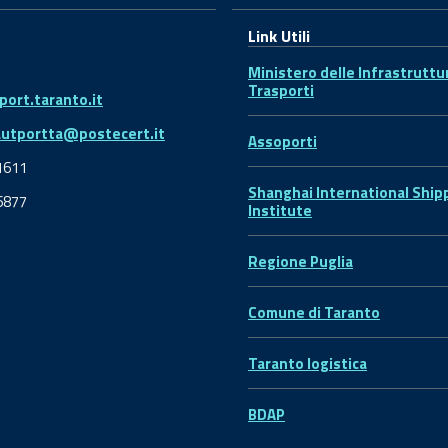
Link Utili
Ministero delle Infrastruttu
Trasporti
ort.taranto.it
autportta@postecert.it
Assoporti
1611
Shanghai International Ship
6877
Institute
Regione Puglia
Comune di Taranto
Taranto logistica
BDAP