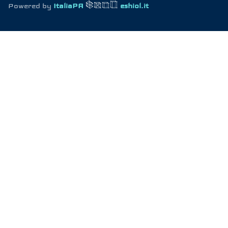
Powered by
ItaliaPA
eshiol.it