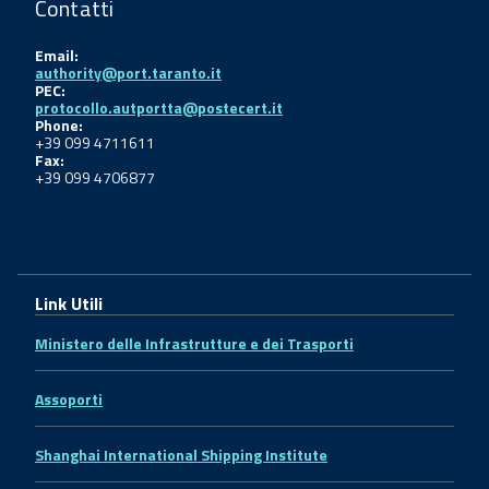
Contatti
Email:
authority@port.taranto.it
PEC:
protocollo.autportta@postecert.it
Phone:
+39 099 4711611
Fax:
+39 099 4706877
Link Utili
Ministero delle Infrastrutture e dei Trasporti
Assoporti
Shanghai International Shipping Institute