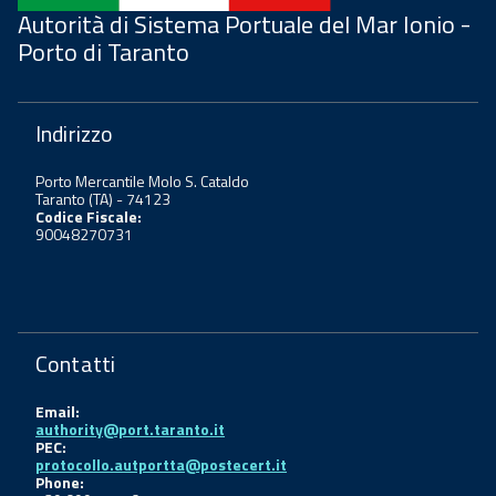
Autorità di Sistema Portuale del Mar Ionio -
Porto di Taranto
Indirizzo
Porto Mercantile Molo S. Cataldo
Taranto (TA) - 74123
Codice Fiscale:
90048270731
Contatti
Email:
authority@port.taranto.it
PEC:
protocollo.autportta@postecert.it
Phone: