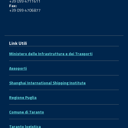
+39 099 4711611
Fax:
+39 099 4706877
Link Utili
Ministero delle Infrastrutture e dei Trasporti
Assoporti
Shanghai International Shipping Institute
Regione Puglia
Comune di Taranto
Taranto logistica