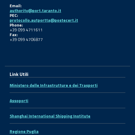
Email:
authority@port.taranto.it
PEC:
protocollo.autportta@postecert.it
Phone:
+39 099 4711611
Fax:
+39 099 4706877
Link Utili
Ministero delle Infrastrutture e dei Trasporti
Assoporti
Shanghai International Shipping Institute
Regione Puglia