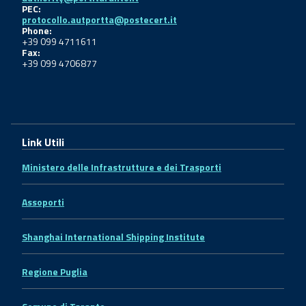
PEC:
protocollo.autportta@postecert.it
Phone:
+39 099 4711611
Fax:
+39 099 4706877
Link Utili
Ministero delle Infrastrutture e dei Trasporti
Assoporti
Shanghai International Shipping Institute
Regione Puglia