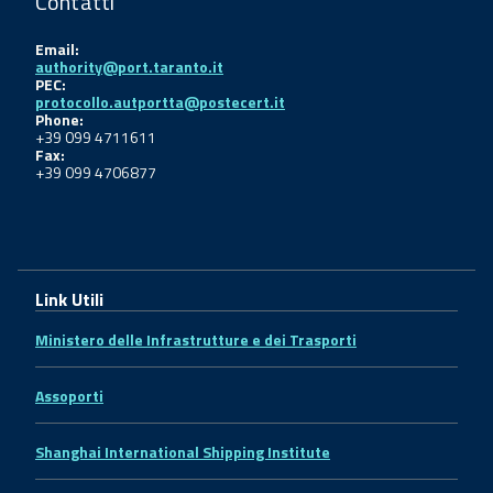
Contatti
Email:
authority@port.taranto.it
PEC:
protocollo.autportta@postecert.it
Phone:
+39 099 4711611
Fax:
+39 099 4706877
Link Utili
Ministero delle Infrastrutture e dei Trasporti
Assoporti
Shanghai International Shipping Institute