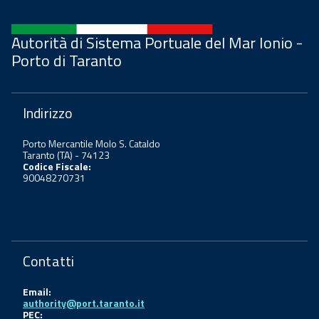
Autorità di Sistema Portuale del Mar Ionio -
Porto di Taranto
Indirizzo
Porto Mercantile Molo S. Cataldo
Taranto (TA) - 74123
Codice Fiscale:
90048270731
Contatti
Email:
authority@port.taranto.it
PEC: