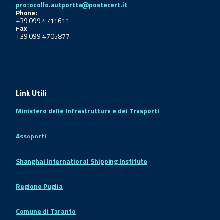
protocollo.autportta@postecert.it
Phone:
+39 099 4711611
Fax:
+39 099 4706877
Link Utili
Ministero delle Infrastrutture e dei Trasporti
Assoporti
Shanghai International Shipping Institute
Regione Puglia
Comune di Taranto