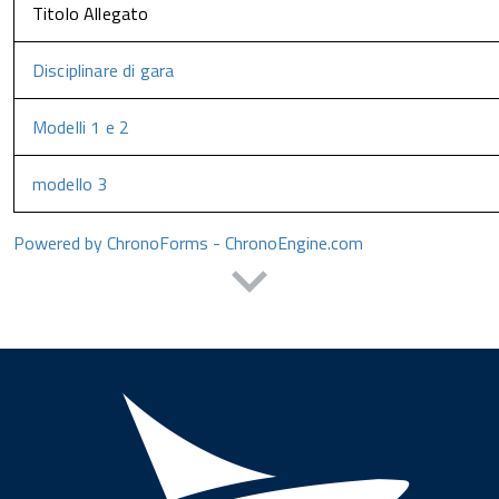
Titolo Allegato
Disciplinare di gara
Modelli 1 e 2
modello 3
Powered by ChronoForms - ChronoEngine.com