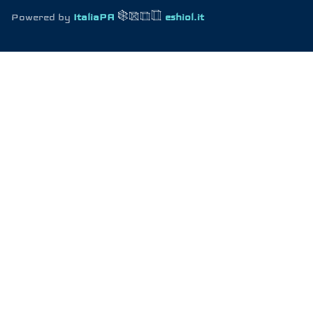
Powered by
ItaliaPA
eshiol.it