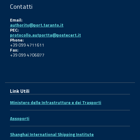
Contatti
Email:
authority@port.taranto.it
PEC:
protocollo.autportta@postecert.it
Phone:
+39 099 4711611
Fax:
+39 099 4706877
Link Utili
Ministero delle Infrastrutture e dei Trasporti
Assoporti
Shanghai International Shipping Institute