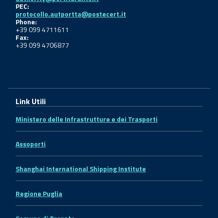
PEC:
protocollo.autportta@postecert.it
Phone:
+39 099 4711611
Fax:
+39 099 4706877
Link Utili
Ministero delle Infrastrutture e dei Trasporti
Assoporti
Shanghai International Shipping Institute
Regione Puglia