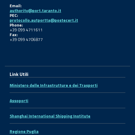
Email:
authority@port.taranto.it
PEC:
protocollo.autportta@postecert.it
Phone:
+39 099 4711611
Fax:
+39 099 4706877
Link Utili
Ministero delle Infrastrutture e dei Trasporti
Assoporti
Shanghai International Shipping Institute
Regione Puglia