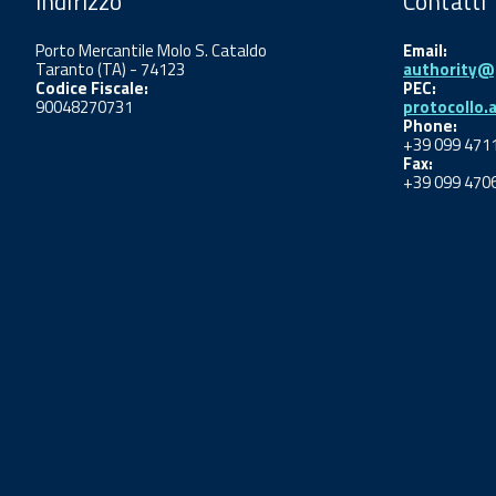
Indirizzo
Contatti
Porto Mercantile Molo S. Cataldo
Email:
Taranto (TA) - 74123
authority@p
Codice Fiscale:
PEC:
90048270731
protocollo.
Phone:
+39 099 471
Fax:
+39 099 470