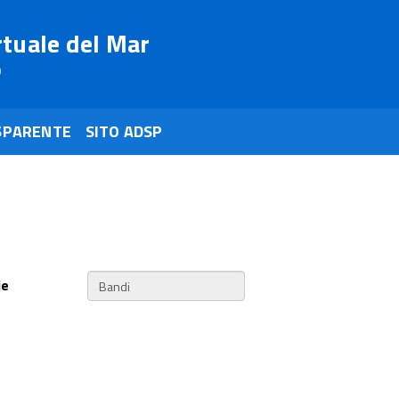
rtuale del Mar
o
SPARENTE
SITO ADSP
ie