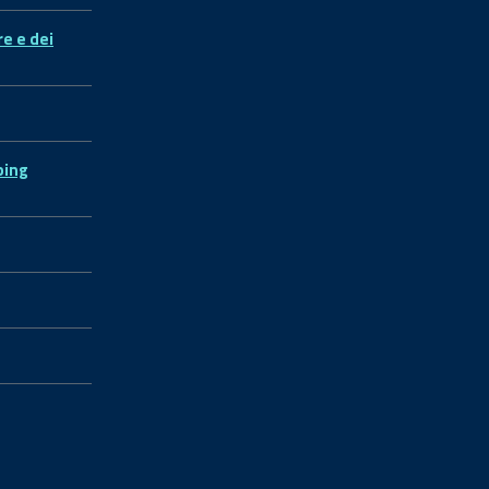
re e dei
ping