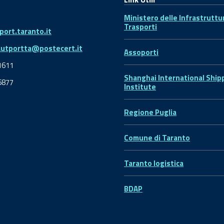
Ministero delle Infrastruttu
Trasporti
ort.taranto.it
autportta@postecert.it
Assoporti
1611
Shanghai International Ship
6877
Institute
Regione Puglia
Comune di Taranto
Taranto logistica
BDAP