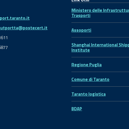
Ministero delle Infrastruttu
Trasporti
ort.taranto.it
autportta@postecert.it
Assoporti
1611
Shanghai International Ship
6877
Institute
Regione Puglia
Comune di Taranto
Taranto logistica
BDAP