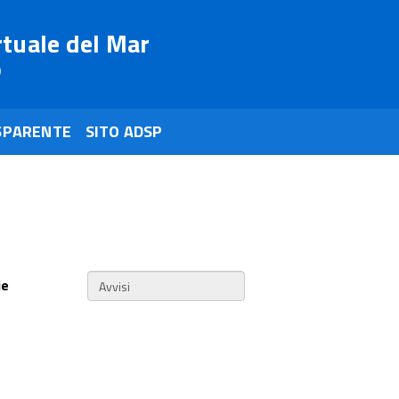
rtuale del Mar
o
SPARENTE
SITO ADSP
ie