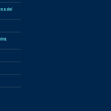
re e dei
ping