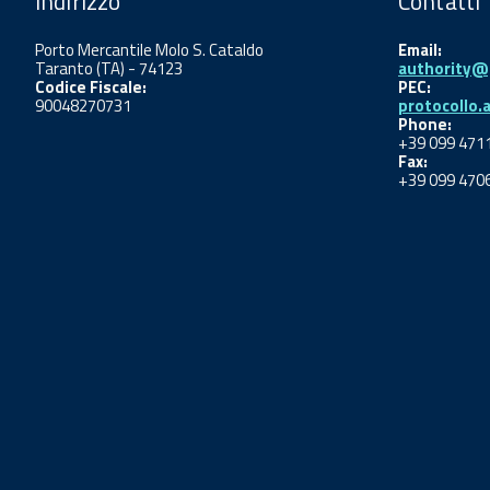
Indirizzo
Contatti
Porto Mercantile Molo S. Cataldo
Email:
Taranto (TA) - 74123
authority@p
Codice Fiscale:
PEC:
90048270731
protocollo.
Phone:
+39 099 471
Fax:
+39 099 470