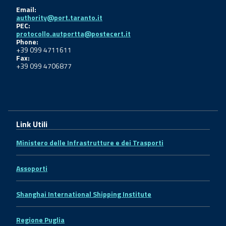
Email:
authority@port.taranto.it
PEC:
protocollo.autportta@postecert.it
Phone:
+39 099 4711611
Fax:
+39 099 4706877
Link Utili
Ministero delle Infrastrutture e dei Trasporti
Assoporti
Shanghai International Shipping Institute
Regione Puglia