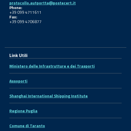
protocollo.autportta@postecert.it
Phone:
+39 099 4711611
Fax:
+39 099 4706877
Link Utili
Ministero delle Infrastrutture e dei Trasporti
Assoporti
Shanghai International Shipping Institute
Regione Puglia
Comune di Taranto