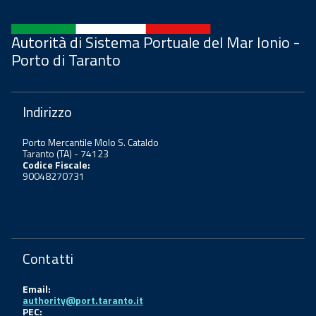
Autorità di Sistema Portuale del Mar Ionio -
Porto di Taranto
Indirizzo
Porto Mercantile Molo S. Cataldo
Taranto (TA) - 74123
Codice Fiscale:
90048270731
Contatti
Email:
authority@port.taranto.it
PEC: