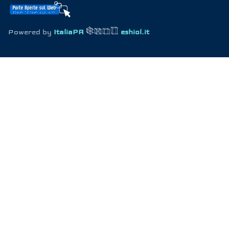
Powered by
ItaliaPA
eshiol.it