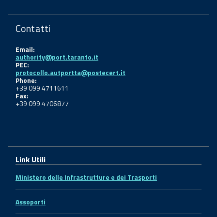
Contatti
Email:
authority@port.taranto.it
PEC:
protocollo.autportta@postecert.it
Phone:
+39 099 4711611
Fax:
+39 099 4706877
Link Utili
Ministero delle Infrastrutture e dei Trasporti
Assoporti