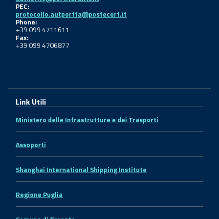
PEC:
protocollo.autportta@postecert.it
Phone:
+39 099 4711611
Fax:
+39 099 4706877
Link Utili
Ministero delle Infrastrutture e dei Trasporti
Assoporti
Shanghai International Shipping Institute
Regione Puglia