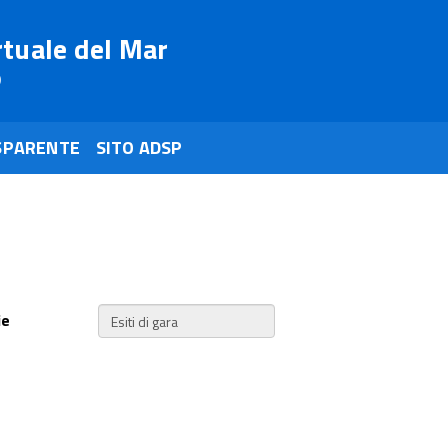
rtuale del Mar
o
SPARENTE
SITO ADSP
ie