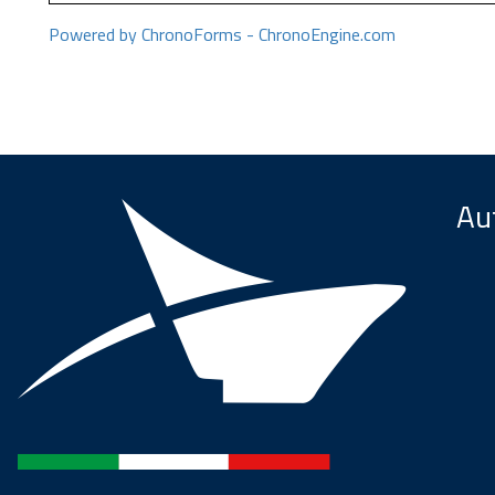
Powered by ChronoForms - ChronoEngine.com
Aut