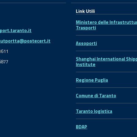
Link Utili
Ministero delle Infrastruttu
Trasporti
ort.taranto.it
autportta@postecert.it
Assoporti
1611
Shanghai International Ship
6877
Institute
Regione Puglia
Comune di Taranto
Taranto logistica
BDAP