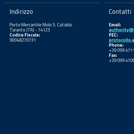
Indirizzo
Contatti
Porto Mercantile Molo S. Cataldo
Email:
Taranto (TA) - 74123
authority@p
Codice Fiscale:
PEC:
90048270731
protocollo.
Phone:
+39 099 471
Fax:
+39 099 470