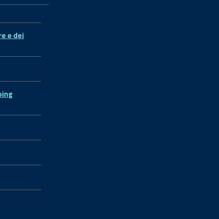
re e dei
ping