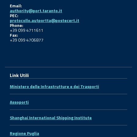
Email:
authority@port.taranto.it
PEC:
protocollo.autportta@postecert.it
Phone:
+39 099 4711611
Fax:
+39 099 4706877
Link Utili
Ministero delle Infrastrutture e dei Trasporti
Assoporti
Shanghai International Shipping Institute
Regione Puglia