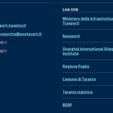
Link Utili
Ministero delle Infrastruttu
Trasporti
ort.taranto.it
autportta@postecert.it
Assoporti
1611
Shanghai International Ship
6877
Institute
Regione Puglia
Comune di Taranto
Taranto logistica
BDAP