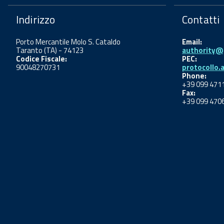
Indirizzo
Contatti
Porto Mercantile Molo S. Cataldo
Email:
Taranto (TA) - 74123
authority@p
Codice Fiscale:
PEC:
90048270731
protocollo.
Phone:
+39 099 471
Fax:
+39 099 470