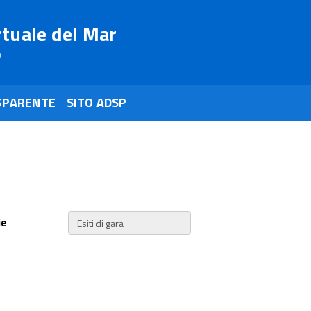
rtuale del Mar
o
SPARENTE
SITO ADSP
ie