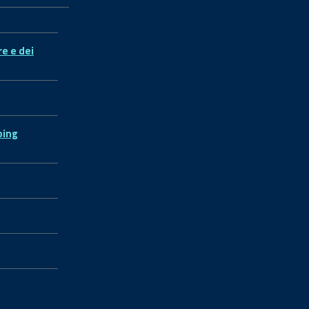
re e dei
ping