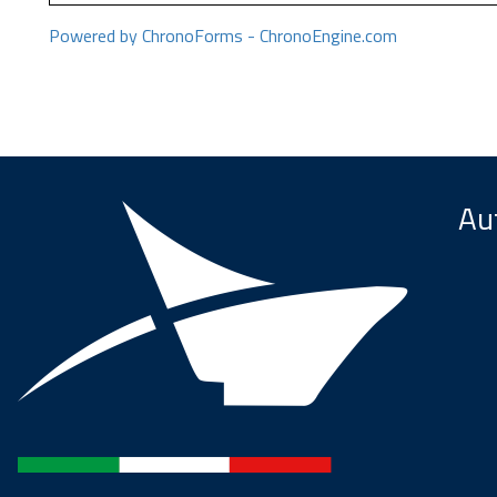
Powered by ChronoForms - ChronoEngine.com
Aut