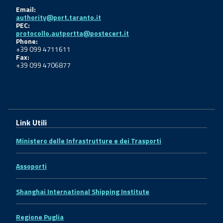
Email:
authority@port.taranto.it
PEC:
protocollo.autportta@postecert.it
Phone:
+39 099 4711611
Fax:
+39 099 4706877
Link Utili
Ministero delle Infrastrutture e dei Trasporti
Assoporti
Shanghai International Shipping Institute
Regione Puglia