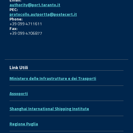
authority@port.taranto.it
PEC:
protocollo.autportta@postecert.it
Phone:
+39 099 4711611
Fax:
+39 099 4706877
Link Utili
Ministero delle Infrastrutture e dei Trasporti
Assoporti
Shanghai International Shipping Institute
Regione Puglia