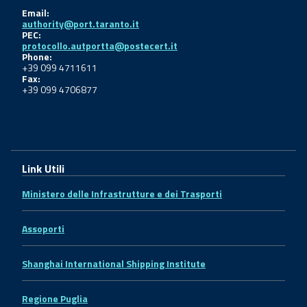
Email:
authority@port.taranto.it
PEC:
protocollo.autportta@postecert.it
Phone:
+39 099 4711611
Fax:
+39 099 4706877
Link Utili
Ministero delle Infrastrutture e dei Trasporti
Assoporti
Shanghai International Shipping Institute
Regione Puglia