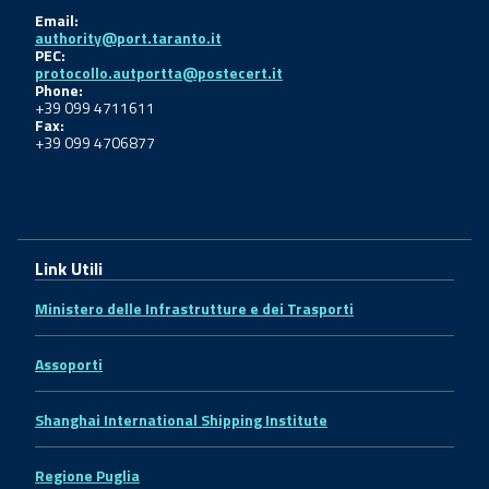
Email:
authority@port.taranto.it
PEC:
protocollo.autportta@postecert.it
Phone:
+39 099 4711611
Fax:
+39 099 4706877
Link Utili
Ministero delle Infrastrutture e dei Trasporti
Assoporti
Shanghai International Shipping Institute
Regione Puglia