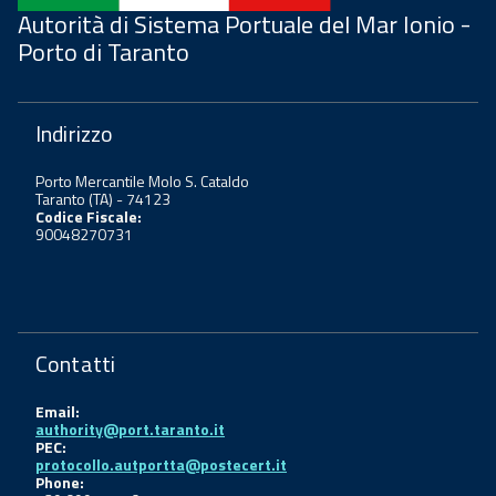
Autorità di Sistema Portuale del Mar Ionio -
Porto di Taranto
Indirizzo
Porto Mercantile Molo S. Cataldo
Taranto (TA) - 74123
Codice Fiscale:
90048270731
Contatti
Email:
authority@port.taranto.it
PEC:
protocollo.autportta@postecert.it
Phone: