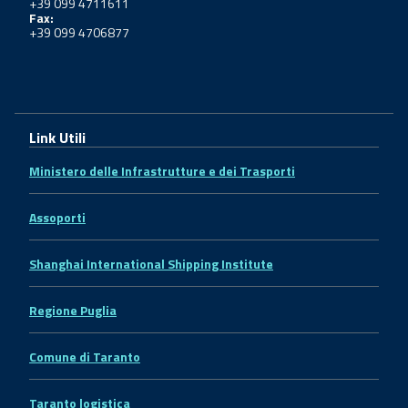
+39 099 4711611
Fax:
+39 099 4706877
Link Utili
Ministero delle Infrastrutture e dei Trasporti
Assoporti
Shanghai International Shipping Institute
Regione Puglia
Comune di Taranto
Taranto logistica