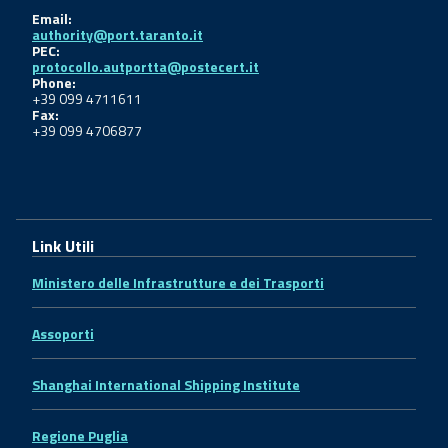
Email:
authority@port.taranto.it
PEC:
protocollo.autportta@postecert.it
Phone:
+39 099 4711611
Fax:
+39 099 4706877
Link Utili
Ministero delle Infrastrutture e dei Trasporti
Assoporti
Shanghai International Shipping Institute
Regione Puglia