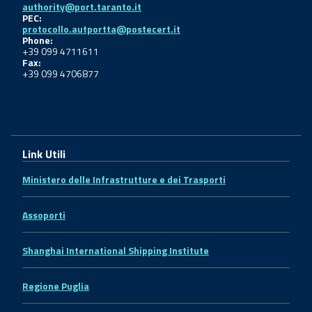
authority@port.taranto.it
PEC:
protocollo.autportta@postecert.it
Phone:
+39 099 4711611
Fax:
+39 099 4706877
Link Utili
Ministero delle Infrastrutture e dei Trasporti
Assoporti
Shanghai International Shipping Institute
Regione Puglia