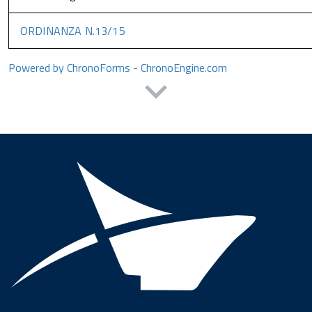
ORDINANZA N.13/15
Powered by ChronoForms - ChronoEngine.com