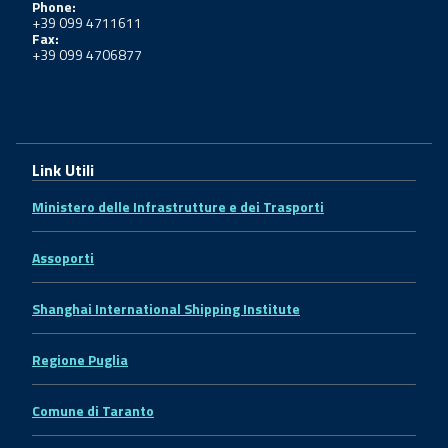
Phone:
+39 099 4711611
Fax:
+39 099 4706877
Link Utili
Ministero delle Infrastrutture e dei Trasporti
Assoporti
Shanghai International Shipping Institute
Regione Puglia
Comune di Taranto