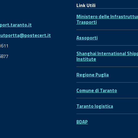
Link Utili
Ministero delle Infrastruttu
Trasporti
ort.taranto.it
autportta@postecert.it
Assoporti
1611
Shanghai International Ship
6877
Institute
Regione Puglia
Comune di Taranto
Taranto logistica
BDAP