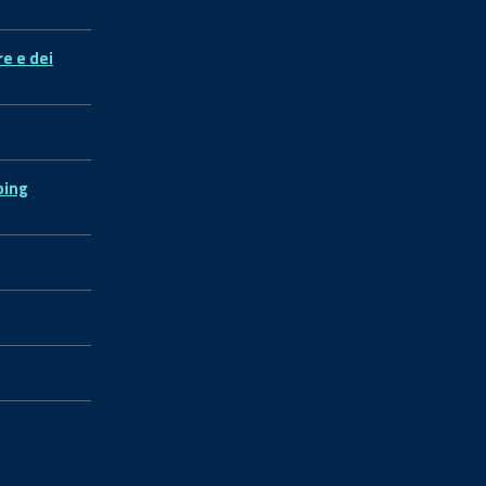
re e dei
ping