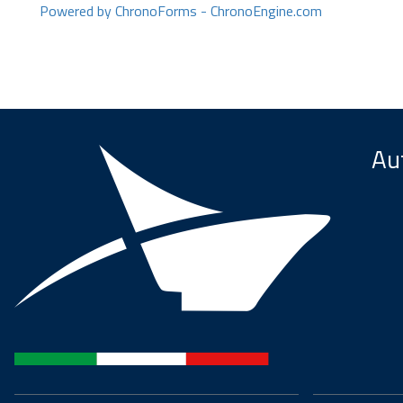
Powered by ChronoForms - ChronoEngine.com
Aut