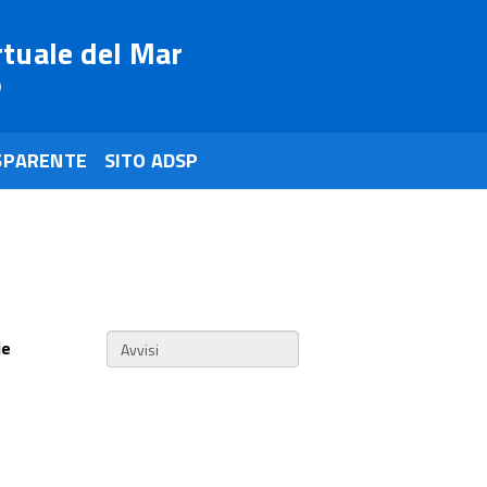
rtuale del Mar
o
SPARENTE
SITO ADSP
ie