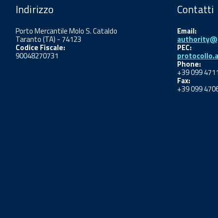
Indirizzo
Contatti
Porto Mercantile Molo S. Cataldo
Email:
Taranto (TA) - 74123
authority@p
Codice Fiscale:
PEC:
90048270731
protocollo.
Phone:
+39 099 471
Fax:
+39 099 470