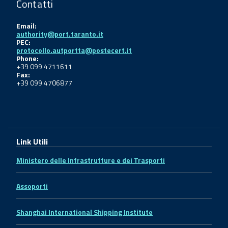
Contatti
Email:
authority@port.taranto.it
PEC:
protocollo.autportta@postecert.it
Phone:
+39 099 4711611
Fax:
+39 099 4706877
Link Utili
Ministero delle Infrastrutture e dei Trasporti
Assoporti
Shanghai International Shipping Institute