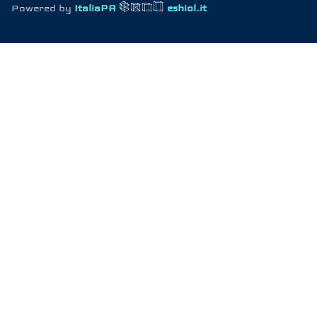
Powered by
ItaliaPA
eshiol.it