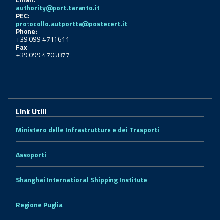
authority@port.taranto.it
PEC:
protocollo.autportta@postecert.it
Phone:
+39 099 4711611
Fax:
+39 099 4706877
Link Utili
Ministero delle Infrastrutture e dei Trasporti
Assoporti
Shanghai International Shipping Institute
Regione Puglia