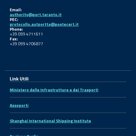
Email:
authority@port.taranto.it
PEC:
protocollo.autportta@postecert.it
Phone:
+39 099 4711611
Fax:
+39 099 4706877
Link Utili
Ministero delle Infrastrutture e dei Trasporti
Assoporti
Shanghai International Shipping Institute