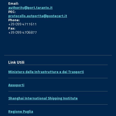
Email:
authority@port.taranto.it
PEC:
protocollo.autportta@postecert.it
Phone:
+39 099 4711611
Fax:
+39 099 4706877
Link Utili
Ministero delle Infrastrutture e dei Trasporti
Assoporti
Shanghai International Shipping Institute
Regione Puglia