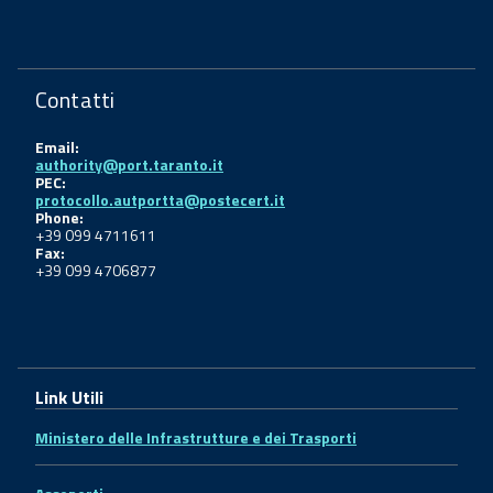
Contatti
Email:
authority@port.taranto.it
PEC:
protocollo.autportta@postecert.it
Phone:
+39 099 4711611
Fax:
+39 099 4706877
Link Utili
Ministero delle Infrastrutture e dei Trasporti