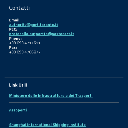
Contatti
Email:
authority@port.taranto.it
PEC:
protocollo.autportta@postecert.it
Phone:
+39 099 4711611
Fax:
+39 099 4706877
Link Utili
Ministero delle Infrastrutture e dei Trasporti
Assoporti
Shanghai International Shipping Institute