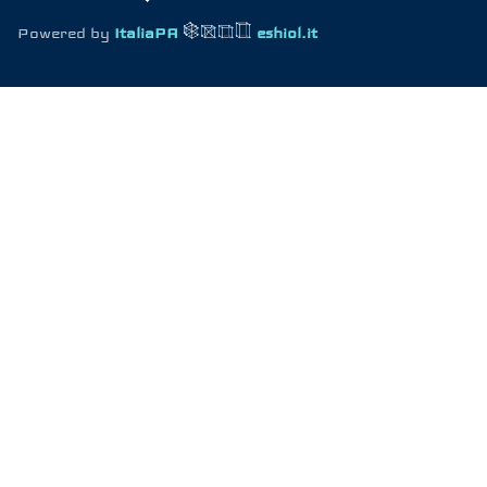
Powered by
ItaliaPA
eshiol.it