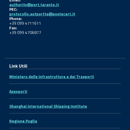
authority@port.taranto.it
PEC:
protocollo.autportta@postecert.it
Phone:
+39 099 4711611
Fax:
+39 099 4706877
Link Utili
Ministero delle Infrastrutture e dei Trasporti
Assoporti
Shanghai International Shipping Institute
Regione Puglia